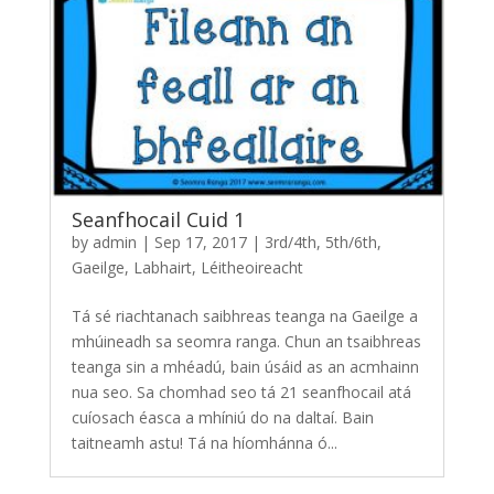
Seanfhocail Cuid 1
by
admin
|
Sep 17, 2017
|
3rd/4th
,
5th/6th
,
Gaeilge
,
Labhairt
,
Léitheoireacht
Tá sé riachtanach saibhreas teanga na Gaeilge a
mhúineadh sa seomra ranga. Chun an tsaibhreas
teanga sin a mhéadú, bain úsáid as an acmhainn
nua seo. Sa chomhad seo tá 21 seanfhocail atá
cuíosach éasca a mhíniú do na daltaí. Bain
taitneamh astu! Tá na híomhánna ó...