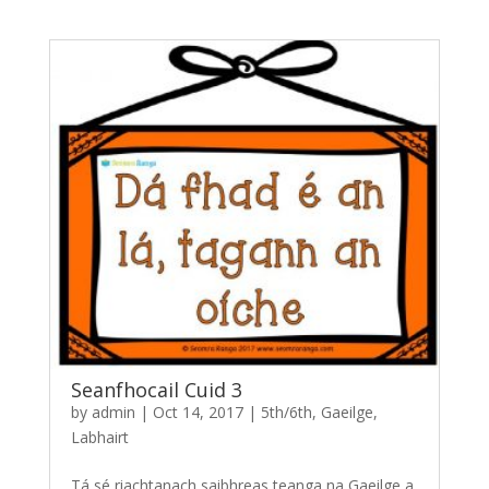
Seanfhocail Cuid 3
by
admin
|
Oct 14, 2017
|
5th/6th
,
Gaeilge
,
Labhairt
Tá sé riachtanach saibhreas teanga na Gaeilge a