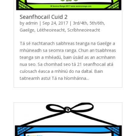
Seanfhocail Cuid 2
by
admin
|
Sep 24, 2017
|
3rd/4th
,
5th/6th
,
Gaeilge
,
Léitheoireacht
,
Scríbhneoireacht
Tá sé riachtanach saibhreas teanga na Gaeilge a
mhúineadh sa seomra ranga. Chun an tsaibhreas
teanga sin a mhéadú, bain úsáid as an acmhainn
nua seo. Sa chomhad seo tá 21 seanfhocail atá
cuíosach éasca a mhíniú do na daltaí. Bain
taitneamh astu! Tá na híomhánna...