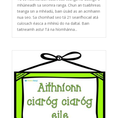
mhúineadh sa seomra ranga. Chun an tsaibhreas
teanga sin a mhéadú, bain úsáid as an acmhainn
nua seo. Sa chomhad seo tá 21 seanfhocail atá
cuíosach éasca a mhíniú do na daltaí. Bain
taitneamh astu! Tá na híomhánna...