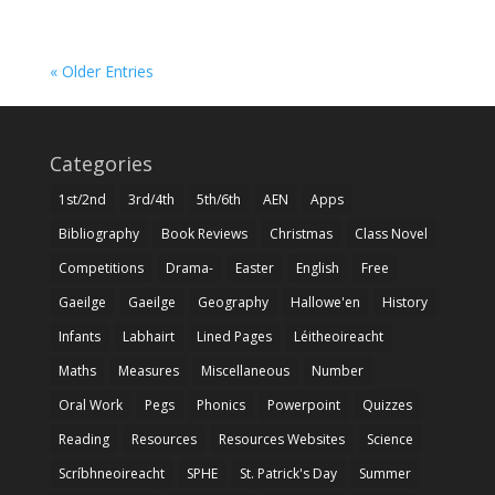
« Older Entries
Categories
1st/2nd
3rd/4th
5th/6th
AEN
Apps
Bibliography
Book Reviews
Christmas
Class Novel
Competitions
Drama-
Easter
English
Free
Gaeilge
Gaeilge
Geography
Hallowe'en
History
Infants
Labhairt
Lined Pages
Léitheoireacht
Maths
Measures
Miscellaneous
Number
Oral Work
Pegs
Phonics
Powerpoint
Quizzes
Reading
Resources
Resources Websites
Science
Scríbhneoireacht
SPHE
St. Patrick's Day
Summer