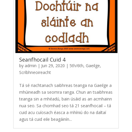
Seanfhocail Cuid 4
by
admin
|
Jun 29, 2020
|
5th/6th
,
Gaeilge
,
Scríbhneoireacht
Tá sé riachtanach saibhreas teanga na Gaeilge a
mhúineadh sa seomra ranga. Chun an tsaibhreas
teanga sin a mhéadú, bain úsáid as an acmhainn
nua seo. Sa chomhad seo tá 21 seanfhocail – tá
cuid acu cuíosach éasca a mhíniú do na daltaí
agus tá cuid eile beagáinín...